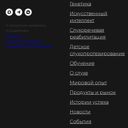
Генетика
Искусственный
интеллект
© Авторские материалы
Слухоречевая
«СурдоИнфо»
Политика
реабилитация
конфиденциальности
разработано SemanticaLab
Детское
слухопротезирование
Обучение
О слухе
Мировой опыт
Продукты и рынок
Истории успеха
Новости
События