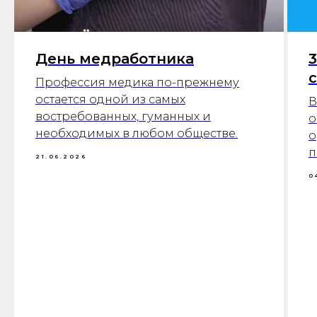
День медработника
с
Профессия медика по-прежнему
остается одной из самых
В
востребованных, гуманных и
о
необходимых в любом обществе.
о
п
21.06.2026
0