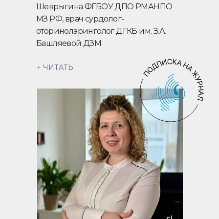
Шеврыгина ФГБОУ ДПО РМАНПО
МЗ РФ, врач сурдолог-
оториноларинголог ДГКБ им. З.А.
Башляевой ДЗМ
+ ЧИТАТЬ