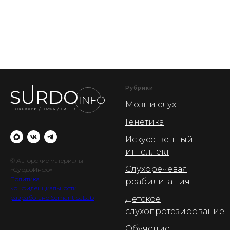
Рубрики
Мозг и слух
Генетика
Искусственный
интеллект
© Авторские материалы
Слухоречевая
«СурдоИнфо»
Политика
реабилитация
конфиденциальности
разработано SemanticaLab
Детское
слухопротезирование
Обучение