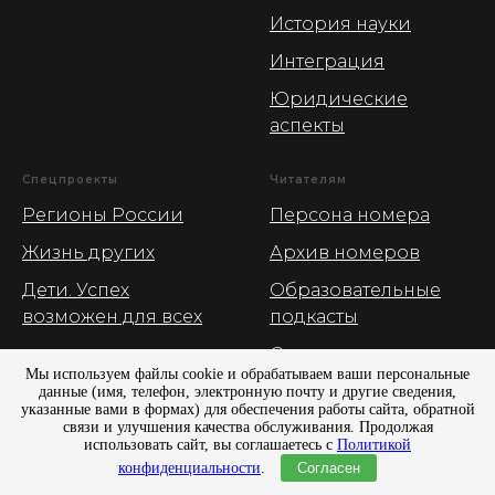
История науки
Интеграция
Юридические
аспекты
Спецпроекты
Читателям
Регионы России
Персона номера
Жизнь других
Архив номеров
Дети. Успех
Образовательные
возможен для всех
подкасты
О журнале
Мы используем файлы cookie и обрабатываем ваши персональные
Рекламные
данные (имя, телефон, электронную почту и другие сведения,
указанные вами в формах) для обеспечения работы сайта, обратной
возможности
связи и улучшения качества обслуживания. Продолжая
использовать сайт, вы соглашаетесь с
Политикой
конфиденциальности
.
Согласен