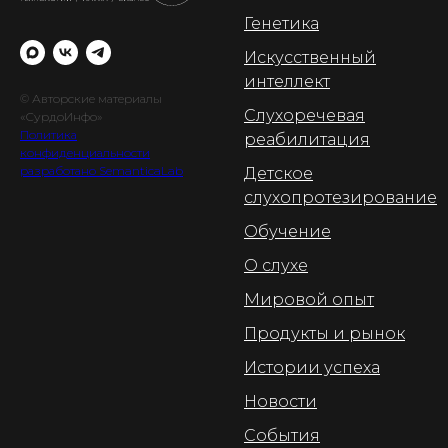
Генетика
Искусственный
интеллект
© Авторские материалы
Слухоречевая
«СурдоИнфо»
Политика
реабилитация
конфиденциальности
разработано SemanticaLab
Детское
слухопротезирование
Обучение
О слухе
Мировой опыт
Продукты и рынок
Истории успеха
Новости
События