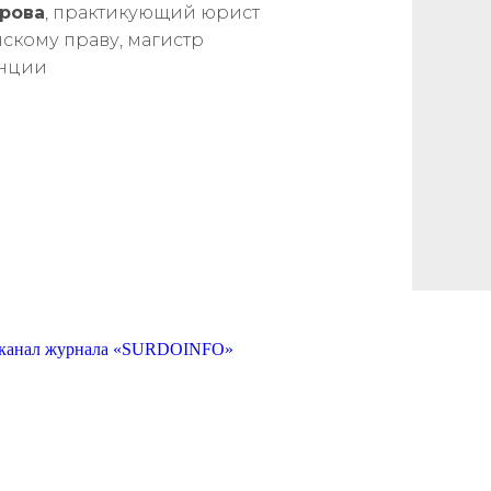
рова
, практикующий юрист
скому праву, магистр
нции