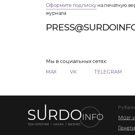
Оформите подписку
на печатную в
журнала
PRESS@SURDOINFO
Мы в социальных сетях:
MAX
VK
TELEGRAM
Рубри
Мозг и
Генет