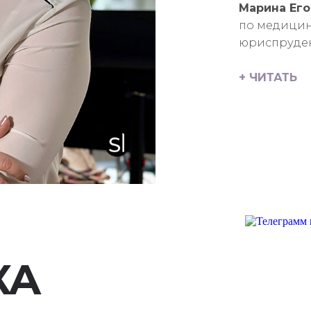
Марина Его
по медицин
юриспруде
+ ЧИТАТЬ
КА