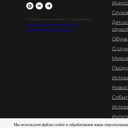
Искус
Слухо
© Авторские материалы «СурдоИнфо»
Детск
Политика конфиденциальности
слухо
разработано SemanticaLab
Обуче
О слух
Миров
Проду
Истор
Новос
Событ
Истор
Интег
Мы используем файлы cookie и обрабатываем ваши персональные 
Юриди