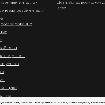
ственный интеллект
Дети. Успех возможен 
всех
речевая реабилитация
ое
протезирование
ние
е
ой опыт
кты и рынок
ии успеха
ти
ия
ия науки
рация
данные (имя, телефон, электронную почту и другие сведения, указанные 
ческие аспекты