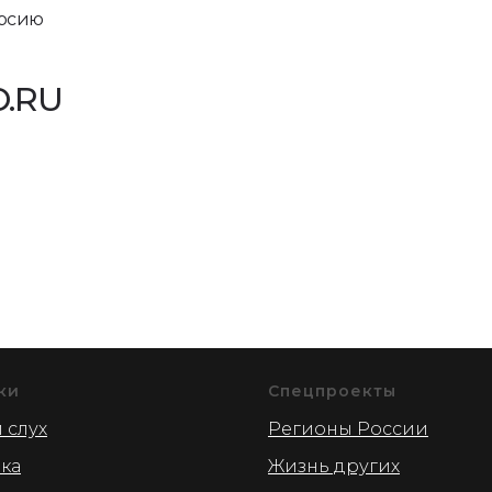
ерсию
.RU
ки
Спецпроекты
 слух
Регионы России
ика
Жизнь других