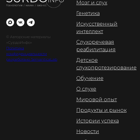
Мозг и слух
Генетика
Искусственный
интеллект
© Авторские материалы
Слухоречевая
«СурдоИнфо»
Политика
реабилитация
конфиденциальности
разработано SemanticaLab
Детское
слухопротезирование
Обучение
О слухе
Мировой опыт
Продукты и рынок
Истории успеха
Новости