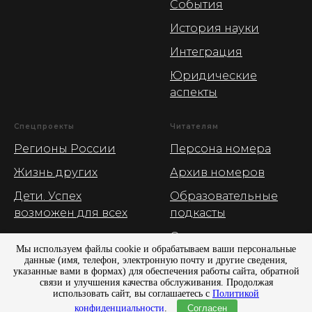
События
История науки
Интеграция
Юридические
аспекты
Спецпроекты
Читателям
Регионы России
Персона номера
Жизнь других
Архив номеров
Дети. Успех
Образовательные
возможен для всех
подкасты
О журнале
Мы используем файлы cookie и обрабатываем ваши персональные
Рекламные
данные (имя, телефон, электронную почту и другие сведения,
указанные вами в формах) для обеспечения работы сайта, обратной
возможности
связи и улучшения качества обслуживания. Продолжая
использовать сайт, вы соглашаетесь с
Политикой
конфиденциальности
.
Согласен