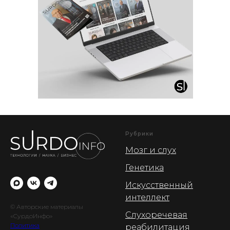
Рубрики
Мозг и слух
Генетика
Искусственный
интеллект
© Авторские материалы
Слухоречевая
«СурдоИнфо»
Политика
реабилитация