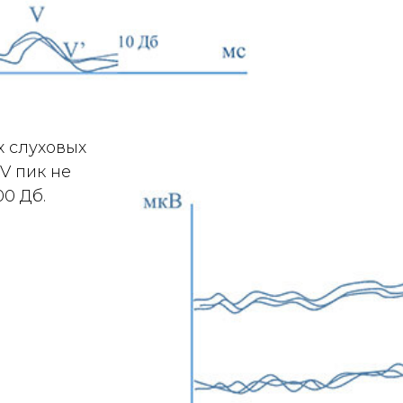
х слуховых
V пик не
00 Дб.