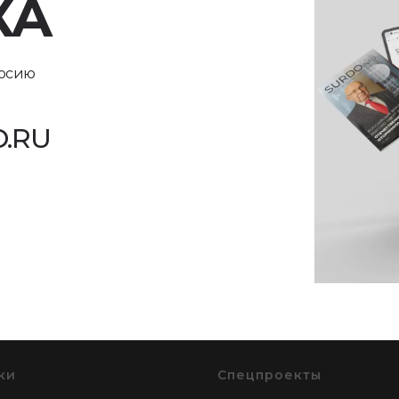
КА
ерсию
.RU
ки
Спецпроекты