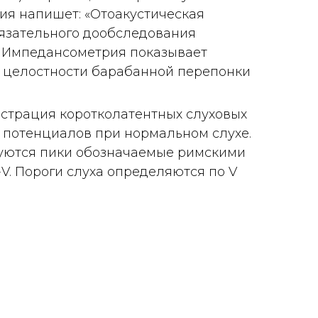
ния напишет: «Отоакустическая
обязательного дообследования
. Импедансометрия показывает
и целостности барабанной перепонки
гистрация коротколатентных слуховых
 потенциалов при нормальном слухе.
уются пики обозначаемые римскими
V. Пороги слуха определяются по V