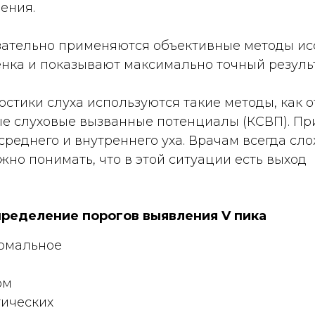
ения.
язательно применяются объективные методы ис
бенка и показывают максимально точный результ
стики слуха используются такие методы, как о
е слуховые вызванные потенциалы (КСВП). Пр
реднего и внутреннего уха. Врачам всегда сло
жно понимать, что в этой ситуации есть выход
пределение порогов выявления V пика
ормальное
ом
тических