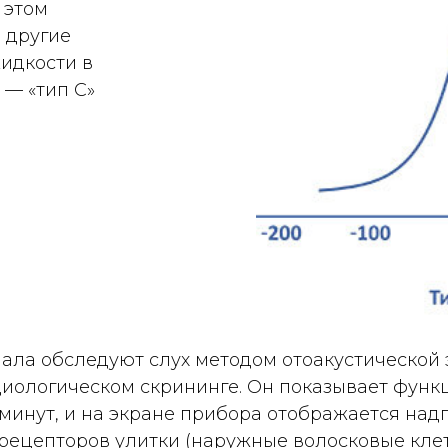
 этом
 другие
идкости в
 — «тип С»
ала обследуют слух методом отоакустической 
иологическом скрининге. Он показывает функ
 минут, и на экране прибора отображается над
рецепторов улитки (наружные волосковые клетк