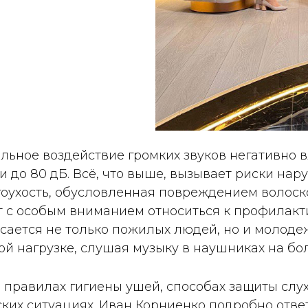
льное воздействие громких звуков негативно в
 до 80 дБ. Всё, что выше, вызывает риски нар
гоухость, обусловленная повреждением волоско
т с особым вниманием относиться к профилак
асается не только пожилых людей, но и молоде
ой нагрузке, слушая музыку в наушниках на бо
 о правилах гигиены ушей, способах защиты сл
еских ситуациях. Иван Корниенко подробно от