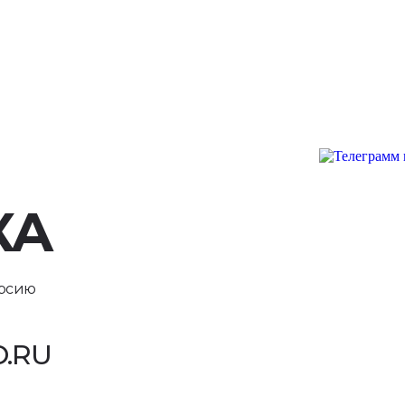
КА
ерсию
.RU