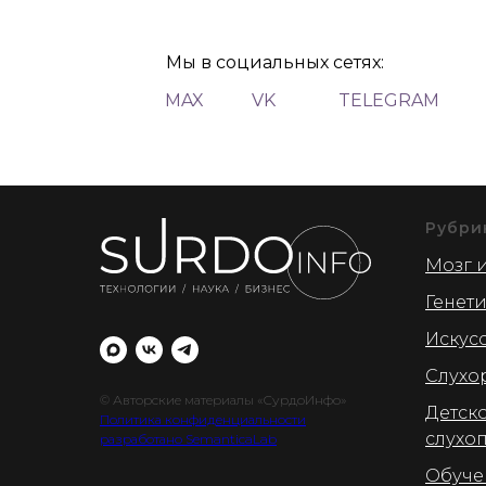
Мы в социальных сетях:
MAX
VK
TELEGRAM
Рубри
Мозг и
Генет
Искус
Слухо
© Авторские материалы «СурдоИнфо»
Детск
Политика конфиденциальности
слухо
разработано SemanticaLab
Обуче