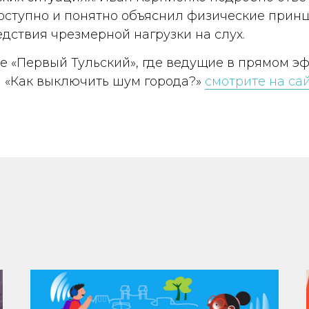
 доступно и понятно объяснил физические прин
дствия чрезмерной нагрузки на слух.
е «Первый Тульский», где ведущие в прямом э
м «Как выключить шум города?»
смотрите на сай