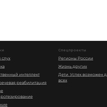
ки
Спецпроекты
 слух
Регионы России
ика
Жизнь других
ственный интеллект
Дети. Успех возможен 
всех
речевая реабилитация
ое
протезирование
ние