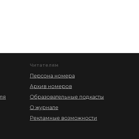
Читателям
Персона номера
Архив номеров
для
Образовательные подкасты
О журнале
Рекламные возможности