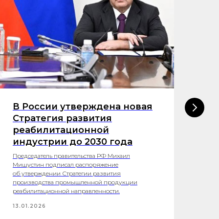
В России утверждена новая
В
Стратегия развития
у
реабилитационной
с
индустрии до 2030 года
б
Председатель правительства РФ Михаил
В К
Мишустин подписал распоряжение
уни
об утверждении Стратегии развития
по 
производства промышленной продукции
с п
реабилитационной направленности.
из 
13.01.2026
12.