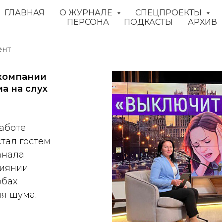
ГЛАВНАЯ
О ЖУРНАЛЕ
СПЕЦПРОЕКТЫ
ПЕРСОНА
ПОДКАСТЫ
АРХИВ
ент
 компании
а на слух
аботе
тал гостем
анала
лиянии
обах
ия шума.