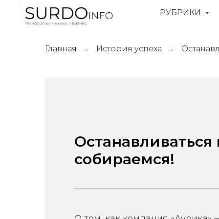
РУБРИКИ
Главная
История успеха
Останавл
→
→
Останавливаться 
собираемся!
О том, как компания «Аурика» 