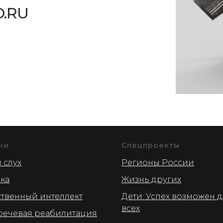
.RU
ки
Спецпроекты
 слух
Регионы России
ика
Жизнь других
ственный интеллект
Дети. Успех возможен 
всех
речевая реабилитация