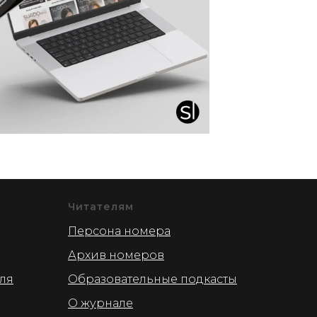
Читателям
Персона номера
Архив номеров
для
Образовательные подкасты
О журнале