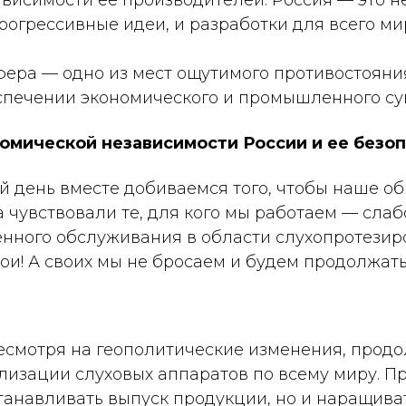
висимости ее производителей. Россия — это не
рогрессивные идеи, и разработки для всего ми
ера — одно из мест ощутимого противостояния,
еспечении экономического и промышленного су
мической независимости России и ее безоп
 день вместе добиваемся того, чтобы наше об
да чувствовали те, для кого мы работаем — с
енного обслуживания в области слухопротезир
вои! А своих мы не бросаем и будем продолжат
несмотря на геополитические изменения, прод
ализации слуховых аппаратов по всему миру. 
танавливать выпуск продукции, но и наращива