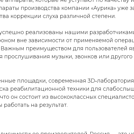
е аппараты, которые не уступают по качеству 
параты производства компании «Аурика» уже з
ва коррекции слуха различной степени.
успешно реализованы нашими разработчиками
фоном вне зависимости от применяемой операц
ц. Важным преимуществом для пользователей я
я прослушивания музыки, звонков или другого
енные площадки, современная 3D‑лаборатория
ка реабилитационной техники для слабослышащ
 что он состоит из высококлассных специалист
 работать на результат.