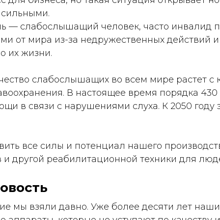
сс для бизнеса, но такая ситуация открывает но
 сильными.
ь — слабослышащий человек, часто инвалид по
ыми от мира из-за недружественных действий 
о их жизни.
личество слабослышащих во всем мире растет с
воохранения. В настоящее время порядка 430
и в связи с нарушениями слуха. К 2050 году э
ить все силы и потенциал нашего производст
 и другой реабилитационной техники для люд
овость
ние мы взяли давно. Уже более десяти лет на