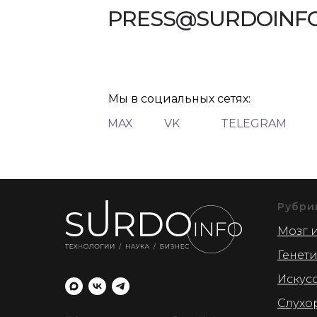
PRESS@SURDOINFO
Мы в социальных сетях:
MAX
VK
TELEGRAM
Рубри
Мозг и
Генет
Искус
Слухо