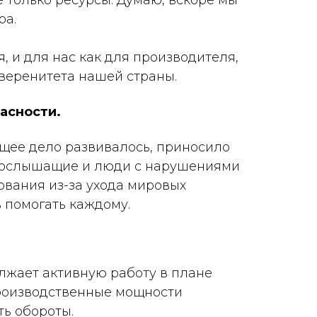
 только ресурсы. Думаю, вскоре мы
ра.
 и для нас как для производителя,
веренитета нашей страны.
асности.
щее дело развивалось, приносило
лабослышащие и люди с нарушениями
ования из-за ухода мировых
ь помогать каждому.
олжает активную работу в плане
Производственные мощности
ть обороты.