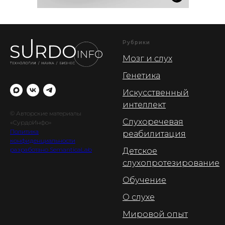
Рубрики
Мозг и слух
Генетика
Искусственный
интеллект
© Авторские материалы
Слухоречевая
«СурдоИнфо»
Политика
реабилитация
конфиденциальности
разработано SemanticaLab
Детское
слухопротезирование
Обучение
О слухе
Мировой опыт