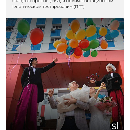
оплодотворение (ЭКО) и преимплантационном
генетическом тестированим (ПГТ).