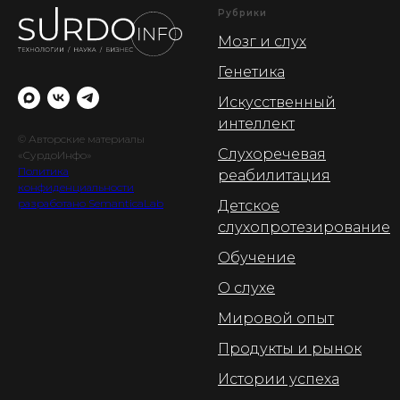
Рубрики
Мозг и слух
Генетика
Искусственный
интеллект
© Авторские материалы
Слухоречевая
«СурдоИнфо»
Политика
реабилитация
конфиденциальности
разработано SemanticaLab
Детское
слухопротезирование
Обучение
О слухе
Мировой опыт
Продукты и рынок
Истории успеха