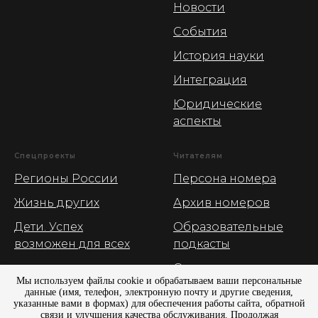
Новости
События
История науки
Интеграция
Юридические
аспекты
Спецпроекты
Читателям
Регионы России
Персона номера
Жизнь других
Архив номеров
Дети. Успех
Образовательные
возможен для всех
подкасты
О журнале
Мы используем файлы cookie и обрабатываем ваши персональные
Рекламные
данные (имя, телефон, электронную почту и другие сведения,
указанные вами в формах) для обеспечения работы сайта, обратной
возможности
связи и улучшения качества обслуживания. Продолжая