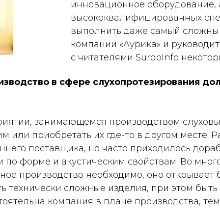
инновационное оборудование, 
высококвалифицированных спец
выполнить даже самый сложный
компании «Аурика» и руководи
с читателями SurdoInfo некото
оизводство в сфере слухопротезирования до
иятии, занимающемся производством слуховых 
 или приобретать их где-то в другом месте. Р
него поставщика, но часто приходилось дораб
по форме и акустическим свой­ствам. Во много
енное производство необходимо, оно открывает
ь технически сложные изделия, при этом быть
стоятельна компания в плане производства, тем