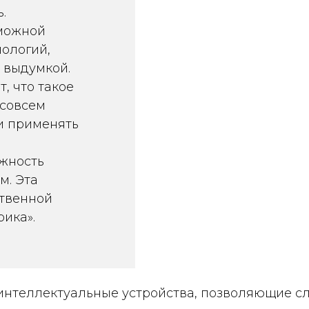
.
зможной
нологий,
 выдумкой.
, что такое
 совсем
 и применять
жность
м. Эта
ственной
ика».
нтеллектуальные устройства, позволяющие с