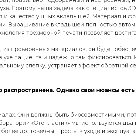
рат, правильно подобранный и настроенный, 
уха. Поэтому наша задача как специалистов 3
я и качество ушных вкладышей. Материал и ф
нами. Выращивание вкладышей полностью автом
нология трехмерной печати позволяет достигат
, из проверенных материалов, он будет обесп
в ухе пациента и надежно там фиксироваться. 
льному слепку, устраняет эффект обратной св
о распространена. Однако свои нюансы есть 
иалах. Они должны быть биосовместимыми, по
аборатории «Отопластик» мы используются два
 более долговечны, просты в уходе и эксплуат