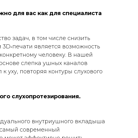
жно для вас как для специалиста
во задач, в том числе снизить
 3D‑печати является возможность
 конкретному человеку. В нашей
 основе слепка ушных каналов
к уху, повторяя контуры слухового
го слухопротезирования.
видуального внутриушного вкладыша
е самый современный