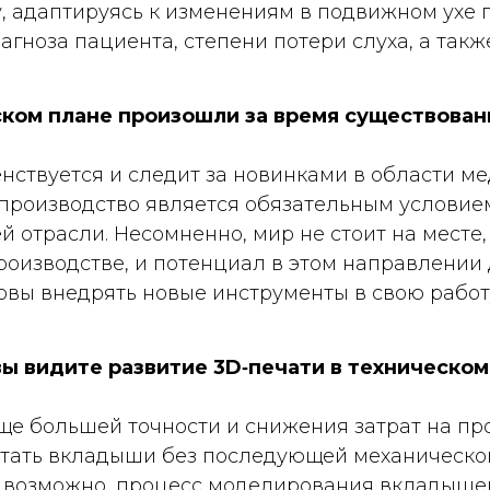
, адаптируясь к изменениям в подвижном ухе п
иагноза пациента, степени потери слуха, а та
ском плане произошли за время существован
нствуется и следит за новинками в области м
 производство является обязательным условие
й отрасли. Несомненно, мир не стоит на месте,
оизводстве, и потенциал в этом направлении 
овы внедрять новые инструменты в свою работ
вы видите развитие 3D‑печати в техническо
ще большей точности и снижения затрат на пр
чатать вкладыши без последующей механическо
, возможно, процесс моделирования вкладышей