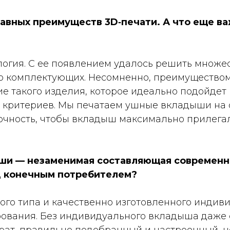
лавных преимуществ 3D‑печати. А что еще ва
огия. С ее появлением удалось решить множест
о комплектующих. Несомненно, преимуществом
ие такого изделия, которое идеально подойдет
ых критериев. Мы печатаем ушные вкладыши на
очность, чтобы вкладыш максимально прилегал 
и — незаменимая составляющая современно
д конечным потребителем?
ого типа и качественно изготовленного инди
ирования. Без индивидуального вкладыша даж