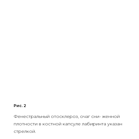
Рис. 2
Фенестральный отосклероз, очаг сни- женной
плотности в костной капсуле лабиринта указан
стрелкой.