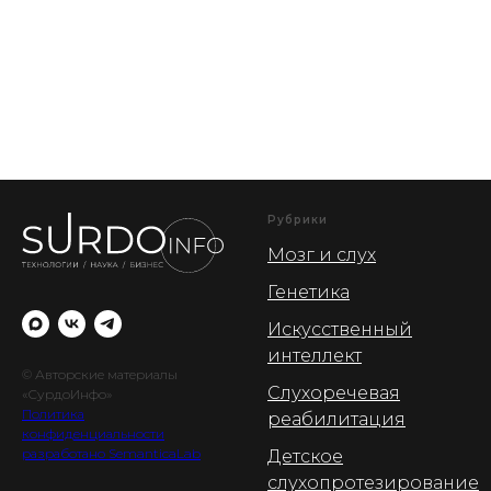
Рубрики
Мозг и слух
Генетика
Искусственный
интеллект
© Авторские материалы
Слухоречевая
«СурдоИнфо»
Политика
реабилитация
конфиденциальности
разработано SemanticaLab
Детское
слухопротезирование