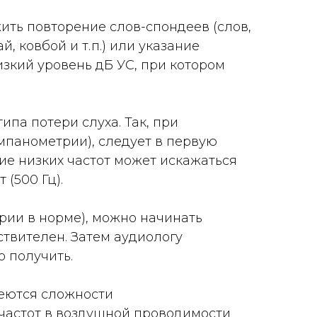
ить повторение слов-спондеев (слов,
 ковбой и т. п.) или указание
зкий уровень дБ УС, при котором
па потери слуха. Так, при
мпанометрии), следует в первую
тие низких частот может искажаться
 (500 Гц).
рии в норме), можно начинать
вствителен. Затем аудиологу
 получить.
меются сложности
частот в воздушной проводимости