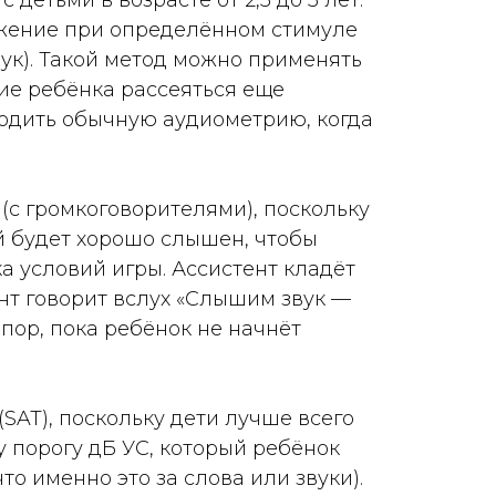
детьми в возрасте от 2,5 до 5 лет.
ижение при определённом стимуле
вук). Такой метод можно применять
ние ребёнка рассеяться еще
водить обычную аудиометрию, когда
 (с громкоговорителями), поскольку
й будет хорошо слышен, чтобы
а условий игры. Ассистент кладёт
ент говорит вслух «Слышим звук —
 пор, пока ребёнок не начнёт
SAT), поскольку дети лучше всего
 порогу дБ УС, который ребёнок
о именно это за слова или звуки).