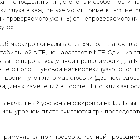
а — определить тип, степень и особенности по
ки слуха в каждом ухе могут применяться мет
к проверяемого уха (ТЕ) от непроверяемого (N
угое.
б маскировки называется «метод плато»: пла
стабильной в ТЕ, но нарастает в NTE. Один из 
дБ выше порога воздушной проводимости для NTE
е чего порог шумовой маскировки (узкополосно
дет достигнуто плато маскировки (два последо
видимых изменений в пороге ТЕ), отклик занос
ть начальный уровень маскировки на 15 дБ вы
жением уровнем плато считаются три последова
применяется при проверке костной проводимос