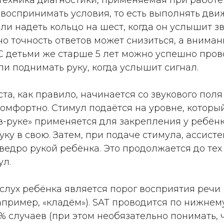
ехника диагностики, применяемая при работе с 
 воспринимать условия, то есть выполнять дв
ли надеть кольцо на шест, когда он услышит з
но точность ответов может снизиться, а внима
С детьми же старше 5 лет можно успешно про
ли поднимать руку, когда услышит сигнал.
а, как правило, начинается со звукового поля
омфортно. Стимул подаётся на уровне, которы
в-руке» применяется для закрепления у ребёнк
уку в свою. Затем, при подаче стимула, ассист
ведро рукой ребёнка. Это продолжается до тех
ул.
лух ребёнка является порог восприятия речи (
пример, «кладём»). SAT проводится по нижнему
случаев (при этом необязательно понимать, чт