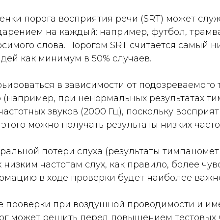
нки порога восприятия речи (SRT) может служ
арением на каждый: например, футбол, трамвай,
симого слова. Порогом SRT считается самый ни
ндей как минимум в 50% случаев.
ироваться в зависимости от подозреваемого ти
 (например, при ненормальных результатах ти
астотных звуков (2000 Гц), поскольку восприя
 этого можно получать результаты низких частот
ральной потери слуха (результаты тимпаномет
к низким частотам слух, как правило, более чу
рмацию в ходе проверки будет наиболее важно
оде проверки при воздушной проводимости и и
лог может решить перед повышением тестовых 